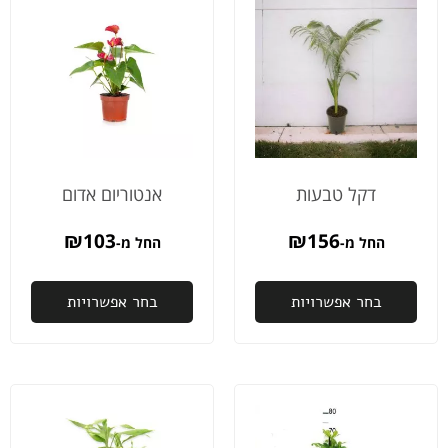
כבר לא
מקצועיים
השירות
עובדת)
ולעניין.
מעולה,
ותוך
טיפלו
תמיד
חצי
בשינויים
עונים
שעה
מיד
מייד
שצפריר
ובנעימות.
בווצאפ.
בדק
בצעו
מאוד
והתקשר
זיכוי על
מומלץ
לעובדים
המשלוח
דקל טבעות
אנטוריום אדום
שלו
ותוך יום
ולעדכן
ההזמנה
₪
103
₪
156
החל מ-
החל מ-
אותי
כבר
שב8:00
היתה
בחר אפשרויות
בבוקר
אצלי.
בחר אפשרויות
למחרת
ממליץ
ההזמנה
בחום.
שלי
תהיה
מוכנה
לאיסוף.