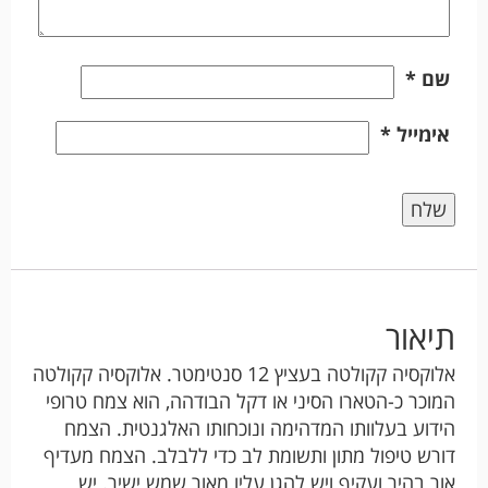
שם
*
אימייל
*
תיאור
אלוקסיה קקולטה בעציץ 12 סנטימטר. אלוקסיה קקולטה
המוכר כ-הטארו הסיני או דקל הבודהה, הוא צמח טרופי
הידוע בעלוותו המדהימה ונוכחותו האלגנטית. הצמח
דורש טיפול מתון ותשומת לב כדי ללבלב. הצמח מעדיף
אור בהיר ועקיף ויש להגן עליו מאור שמש ישיר. יש