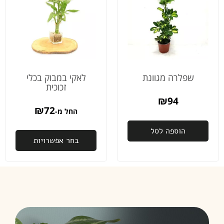
אני
מודה
לכם
כלכך
על
הדאגה
והיחס
שפלרה מגוונת
לאקי במבוק בכלי
והשירות
זכוכית
מהיום
₪
94
למחר
₪
72
החל מ-
באמת
לא מובן
הוספה לסל
מאליו
בחר אפשרויות
פעם
שנייה
שאני
רוכשת
ממכם,
ובהחלט
זו לא