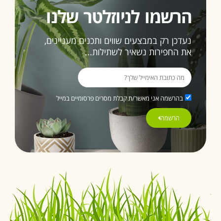
הרשמו לניוזלטר שלנו
תהיה
האחרונה
נעדכן רק במבצעים שווים ותכנים מעניינים,
ממליצה
את החפירות נשאיר לשתילות...
בחום
3>
בהרשמה אני מאשר/ת קבלת מסרים פרסומיים במייל
הרשמה