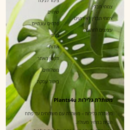
צינור לגינה
צמחי תבלין
שיחים
צמחי תבלין לאירועים
פרחים עונתיים
עציצים לחתונה
בלוג
אודות
תקנון האתר
משלוחים
ביטול עסקה
משתלת גלילות Plants4u
משתלת גלילות – משתלה עם משלוחים עד פתח
הבית במחיר מעולה.